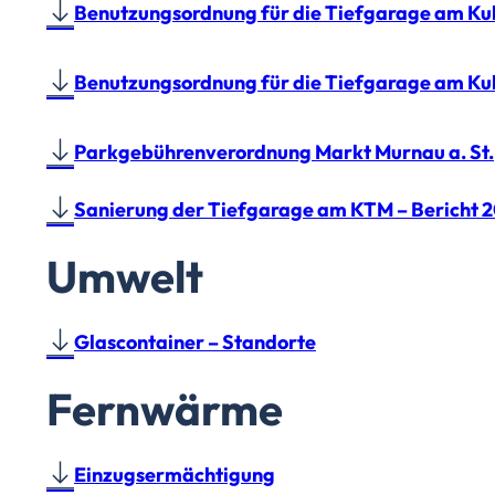
Benutzungsordnung für die Tiefgarage am Kult
Benutzungsordnung für die Tiefgarage am Kultu
Parkgebührenverordnung Markt Murnau a. St.
Sanierung der Tiefgarage am KTM – Bericht 
Umwelt
Glascontainer – Standorte
Fernwärme
Einzugsermächtigung