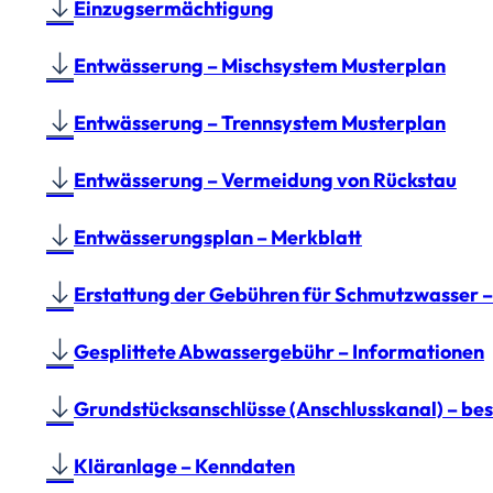
Einzugsermächtigung
Entwässerung – Mischsystem Musterplan
Entwässerung – Trennsystem Musterplan
Entwässerung – Vermeidung von Rückstau
Entwässerungsplan – Merkblatt
Erstattung der Gebühren für Schmutzwasser –
Gesplittete Abwassergebühr – Informationen
Grundstücksanschlüsse (Anschlusskanal) – bes
Kläranlage – Kenndaten