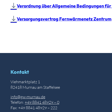
Verordnung über Allgemeine Bedingungen für
Versorgungsvertrag Fernwärmenetz Zentrum
Kontakt
Viehmarktplatz 1
82418 Murnau am Staffelsee
info@gw-murnau.de
Telefon:
+49 8841 48929 – 0
Fax: +49 8841 48929 – 222