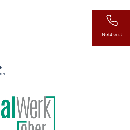
Notdienst
e
hren